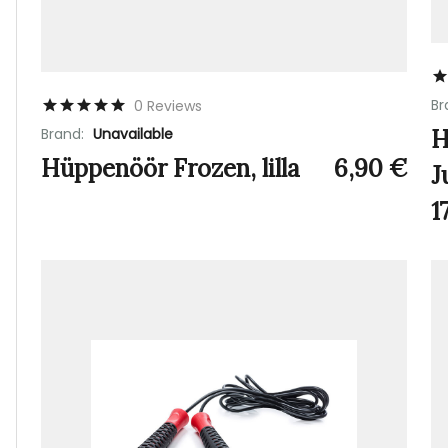
Br
0 Reviews
Brand:
Unavailable
H
Hüppenöör Frozen, lilla
6,90
€
J
1