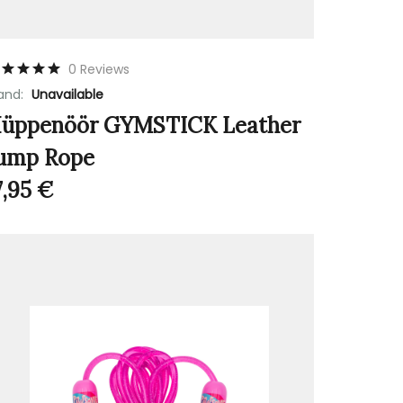
0 Reviews
and:
Unavailable
üppenöör GYMSTICK Leather
ump Rope
7,95
€