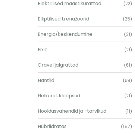
Elektrilised maastikurattad
(22)
Elliptilised trenažöörid
(25)
Energia/keskendumine
(31)
Fixie
(21)
Gravel jalgrattad
(61)
Hantlid
(69)
Helkurid, kleepsud
(21)
Hooldusvahendid ja -tarvikud
(11)
Hübriidratas
(157)