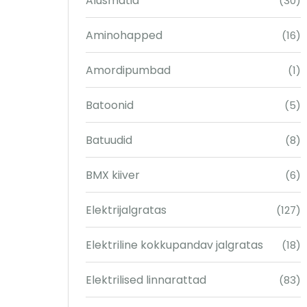
Alusmatid
(30)
Aminohapped
(16)
Amordipumbad
(1)
Batoonid
(5)
Batuudid
(8)
BMX kiiver
(6)
Elektrijalgratas
(127)
Elektriline kokkupandav jalgratas
(18)
Elektrilised linnarattad
(83)