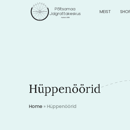
MEIST
SHO
Hüppenöörid
Home
»
Hüppenöörid