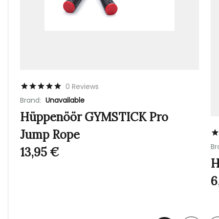
0 Reviews
Brand:
Unavailable
Hüppenöör GYMSTICK Pro
Jump Rope
Br
13,95
€
H
6