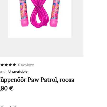
0 Reviews
and:
Unavailable
üppenöör Paw Patrol, roosa
,90
€