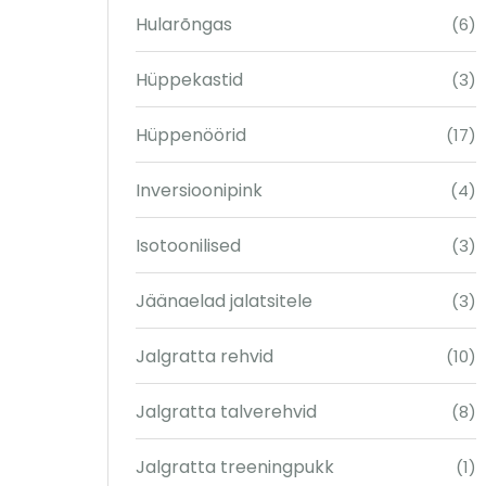
Hularõngas
(6)
Hüppekastid
(3)
Hüppenöörid
(17)
Inversioonipink
(4)
Isotoonilised
(3)
Jäänaelad jalatsitele
(3)
Jalgratta rehvid
(10)
Jalgratta talverehvid
(8)
Jalgratta treeningpukk
(1)