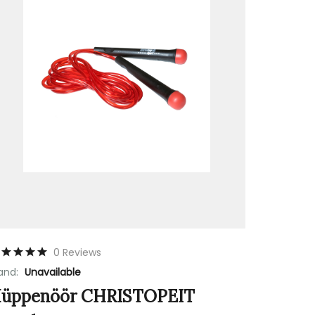
0 Reviews
and:
Unavailable
üppenöör CHRISTOPEIT