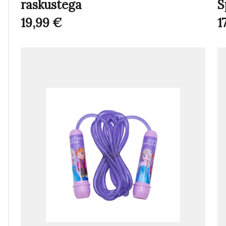
raskustega
S
19,99
€
1