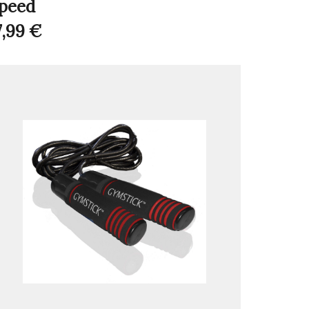
peed
7,99
€