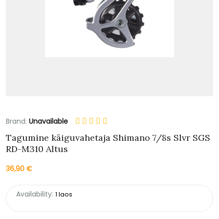
Brand:
Unavailable
Tagumine käiguvahetaja Shimano 7/8s Slvr SGS
RD-M310 Altus
36,90
€
Availability:
1 laos