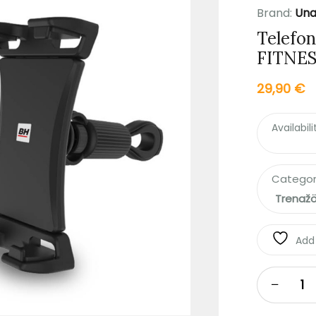
Brand:
Una
Telefon
FITNE
29,90
€
Availabili
Categor
Trenažö
Add 