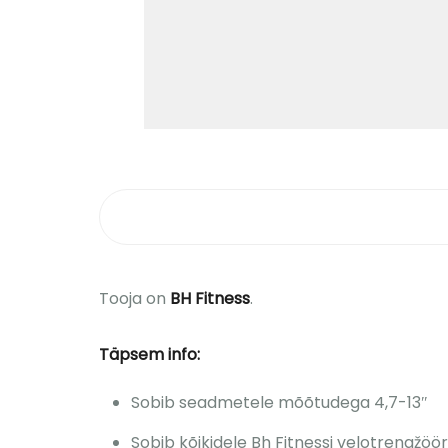
Tooja on
BH Fitness
.
Täpsem info:
Sobib seadmetele mõõtudega 4,7-13″
Sobib kõikidele Bh Fitnessi velotrenažöör