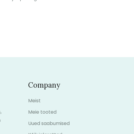
Company
Meist
,
Meie tooted
m
Uued saabumised