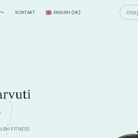
P
KONTAKT
ENGLISH (UK)
arvuti
S
ja BH FITNESS