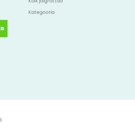
Kõik jalgrattad
Kategooria
.