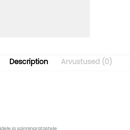
Description
Arvustused (0)
idele ja spinningratastele