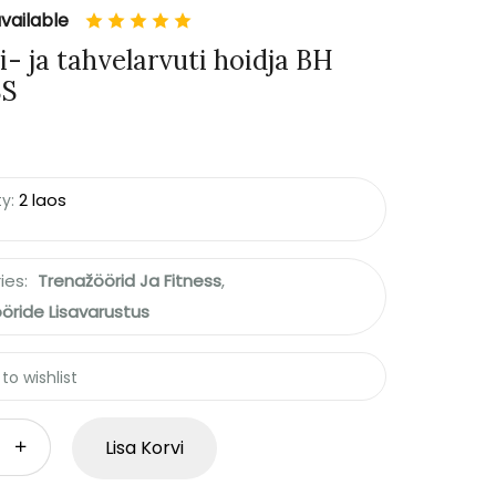
vailable
i- ja tahvelarvuti hoidja BH
SS
ty:
2 laos
ies:
Trenažöörid Ja Fitness
,
öride Lisavarustus
to wishlist
Lisa Korvi