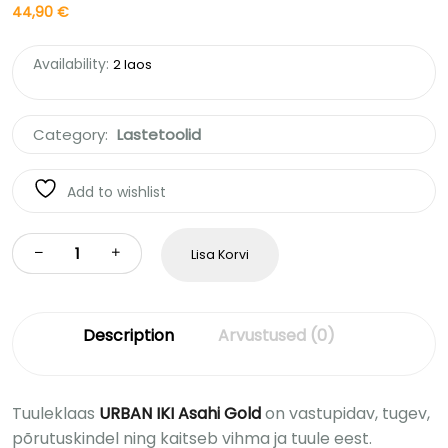
44,90
€
Availability:
2 laos
Category:
Lastetoolid
Add to wishlist
Lisa Korvi
Description
Arvustused (0)
Tuuleklaas
URBAN IKI Asahi Gold
on vastupidav, tugev,
põrutuskindel ning kaitseb vihma ja tuule eest.