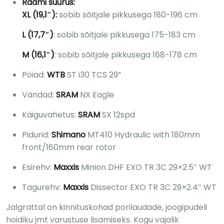
Raami suurus:
XL (19,1″):
sobib sõitjale pikkusega 180-196 cm
L (17,7″)
: sobib sõitjale pikkusega 175-183 cm
M (16,1″)
: sobib sõitjale pikkusega 168-178 cm
Pöiad:
WTB
ST i30 TCS 29”
Vändad:
SRAM
NX Eagle
Käiguvahetus:
SRAM
SX 12spd
Pidurid:
Shimano
MT410 Hydraulic with 180mm
front/160mm rear rotor
Esirehv:
Maxxis
Minion DHF EXO TR 3C 29×2.5″ WT
Tagurehv:
Maxxis
Dissector EXO TR 3C 29×2.4″ WT
Jalgrattal on kinnituskohad porilaudade, joogipudeli
hoidiku jmt varustuse lisamiseks. Kogu vajalik