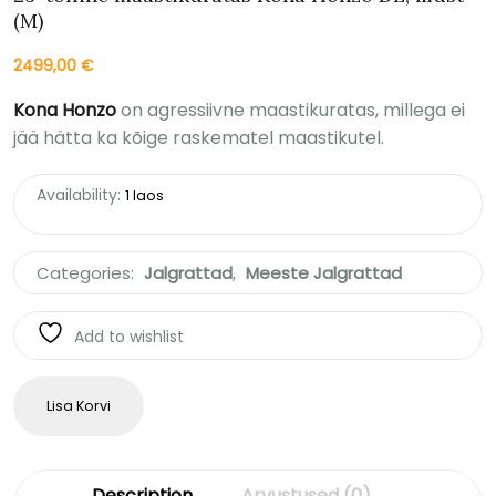
(M)
2499,00
€
Kona Honzo
on agressiivne maastikuratas, millega ei
jää hätta ka kõige raskematel maastikutel.
Availability:
1 laos
Categories:
Jalgrattad
,
Meeste Jalgrattad
Add to wishlist
Lisa Korvi
Description
Arvustused (0)