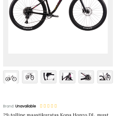
Brand:
Unavailable
29-tolline maastikuratas Kona Honzo DL, must