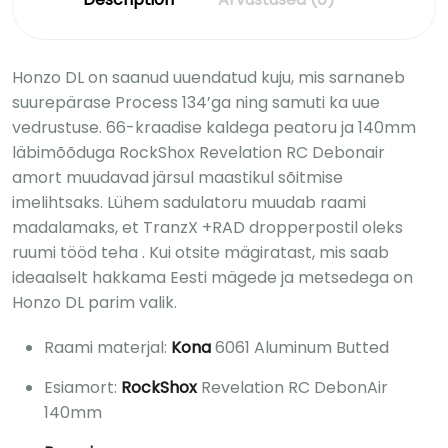
Honzo DL on saanud uuendatud kuju, mis sarnaneb
suurepärase Process 134’ga ning samuti ka uue
vedrustuse. 66-kraadise kaldega peatoru ja 140mm
läbimõõduga RockShox Revelation RC Debonair
amort muudavad järsul maastikul sõitmise
imelihtsaks. Lühem sadulatoru muudab raami
madalamaks, et TranzX +RAD dropperpostil oleks
ruumi tööd teha . Kui otsite mägiratast, mis saab
ideaalselt hakkama Eesti mägede ja metsedega on
Honzo DL parim valik.
Raami materjal:
Kona
6061 Aluminum Butted
Esiamort:
RockShox
Revelation RC DebonAir
140mm