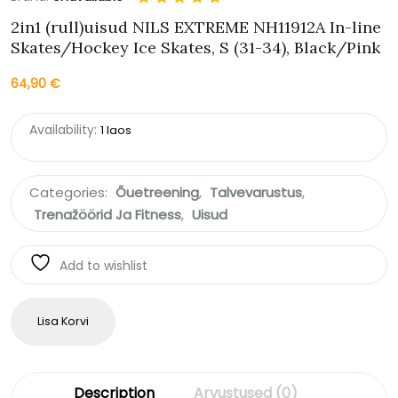
2in1 (rull)uisud NILS EXTREME NH11912A In-line
Skates/Hockey Ice Skates, S (31-34), Black/Pink
64,90
€
Availability:
1 laos
Categories:
Õuetreening
,
Talvevarustus
,
Trenažöörid Ja Fitness
,
Uisud
Add to wishlist
Lisa Korvi
Description
Arvustused (0)