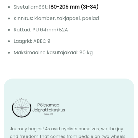
Sisetallamõõt:
180-205 mm (31-34)
Kinnitus: klamber, takjapael, paelad
Rattad: PU 64mm/82A
Laagrid: ABEC 9
Maksimaalne kasutajakaal: 80 kg
Journey begins! As avid cyclists ourselves, we the joy
and freedom that comes from pedale on two wheels