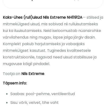
Kaks-ühes (rull)uisud Nils Extreme
NH11912A
— stiilsed ja
mitmekülgsed uisud, mis sobivad nii rulluisutamiseks
kui ka iluuisutamiseks. Neid iseloomustab nüansirohke
värvilahendus ning mugav, lapse jalga järgiv disain.
Komplekt pakub harjutamiseks ja vabaajaks
mitmekülgset kasutust. Tuginedes kvaliteetsele
konstruktsioonile, tagavad need uisud stabiilsuse ja
mugavuse kõigil pindadel.
Tootja on
Nils Extreme
.
Täpsem info:
Saabas: pool-pehme, ventileeritud
Sisu: võrk, velvet, tihe vaht