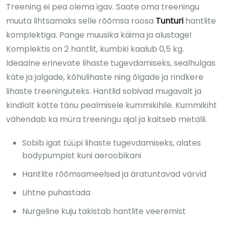
Treening ei pea olema igav. Saate oma treeningu
muuta lihtsamaks selle rõõmsa roosa
Tunturi
hantlite
komplektiga. Pange muusika käima ja alustage!
Komplektis on 2 hantlit, kumbki kaalub 0,5 kg.
Ideaalne erinevate lihaste tugevdamiseks, sealhulgas
käte ja jalgade, kõhulihaste ning õlgade ja rindkere
lihaste treeninguteks. Hantlid sobivad mugavalt ja
kindlalt kätte tänu pealmisele kummikihile. Kummikiht
vähendab ka müra treeningu ajal ja kaitseb metalli.
Sobib igat tüüpi lihaste tugevdamiseks, alates
bodypumpist kuni aeroobikani
Hantlite rõõmsameelsed ja äratuntavad värvid
Lihtne puhastada
Nurgeline kuju takistab hantlite veeremist