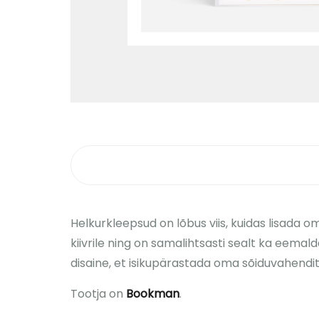
Helkurkleepsud on lõbus viis, kuidas lisada o
kiivrile ning on samalihtsasti sealt ka eema
disaine, et isikupärastada oma sõiduvahendit 
Tootja on
Bookman
.