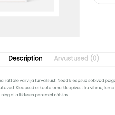
Description
Arvustused (0)
ma rattale värvi ja turvalisust. Need kleepsud sobivad paig
ldatavad. Kleepsud ei kaota oma kleepivust ka vihma, lume
ning olla liikluses paremini nähtav.