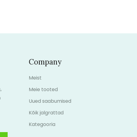
Company
Meist
,
Meie tooted
m
Uued saabumised
Kõik jalgrattad
Kategooria