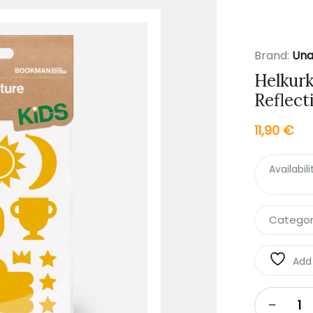
Brand:
Una
Helkur
Reflect
11,90
€
Availabili
Categor
Add 