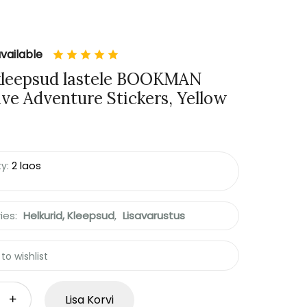
vailable
kleepsud lastele BOOKMAN
ive Adventure Stickers, Yellow
ty:
2 laos
ies:
Helkurid, Kleepsud
,
Lisavarustus
to wishlist
Lisa Korvi