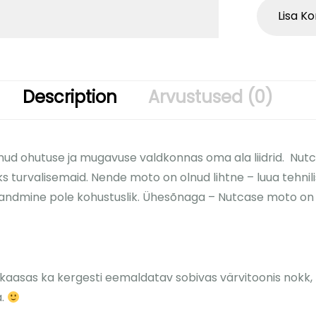
Lisa Ko
Description
Arvustused (0)
 olnud ohutuse ja mugavuse valdkonnas oma ala liidrid. Nu
s turvalisemaid. Nende moto on olnud lihtne – luua tehnilise
ri kandmine pole kohustuslik. Ühesõnaga – Nutcase moto o
 kaasas ka kergesti eemaldatav sobivas värvitoonis nokk,
a.