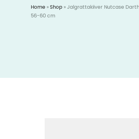
Home
»
Shop
»
Jalgrattakiiver Nutcase Darth
56-60 cm