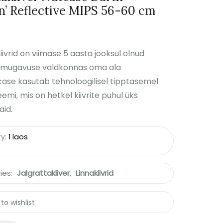
n’ Reflective MIPS 56-60 cm
iivrid on viimase 5 aasta jooksul olnud
a mugavuse valdkonnas oma ala
utcase kasutab tehnoloogilisel tipptasemel
mi, mis on hetkel kiivrite puhul üks
aid.
ty:
1 laos
ies:
Jalgrattakiiver
,
Linnakiivrid
to wishlist