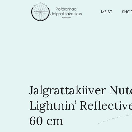
MEIST
SHO
Jalgrattakiiver Nu
Lightnin’ Reflecti
60 cm