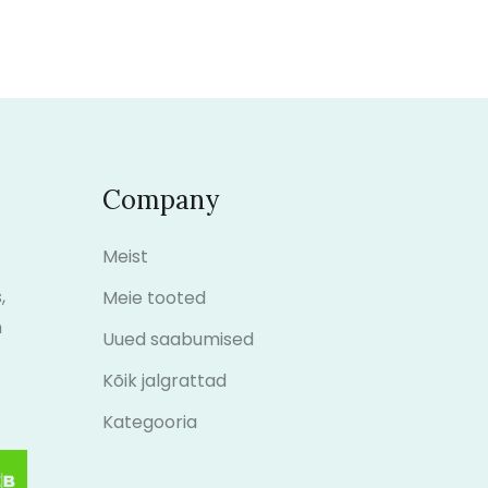
Company
Meist
,
Meie tooted
m
Uued saabumised
Kõik jalgrattad
Kategooria