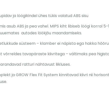
idav ja löögikindel ühes tükis valatud ABS sisu
mis asub ABS ja pea vahel. MIPS kiht libiseb löögi korra
a uuemates autodes löökjõu maandamiseks.
tlukkude süsteem – klamber ei näpista ega hakka hõõr
t võrreldes tavapäraste kiivritega – vältimaks pea higis
arandavad ratturi nähtavust liikluses.
t ja GROW Flex Fit System kinnitavad kiivri nii horisontaa
use.