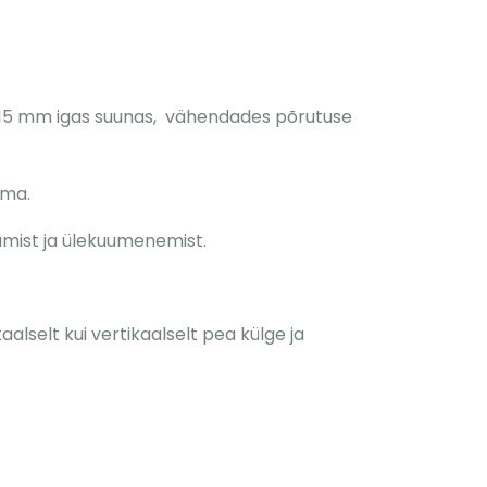
l 5–15 mm igas suunas, vähendades põrutuse
uma.
tamist ja ülekuumenemist.
lselt kui vertikaalselt pea külge ja