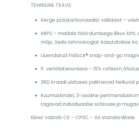
TEHNILINE TEAVE:
Kerge polükarbonaadist väliskest – vastup
MIPS – madala hõõrdumisega liikuv kiht, 
mõju. Seda tehnoloogiat kasutatakse k
Uuendatud Fidlock® snap-and-go magne
11 ventilatsiooniava – 15% rohkem õhutus
360 kraadi ulatuses paiknevad helkurid p
Kuumuskindel, 3-osaline pehmenduskomplek
tagavad individuaalse sobivuse ja mugav
Kiiver vastab CE – CPSC – AS standarditele.