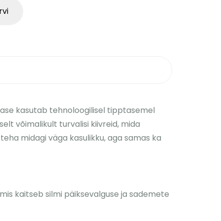
rvi
tcase kasutab tehnoloogilisel tipptasemel
lt võimalikult turvalisi kiivreid, mida
n teha midagi väga kasulikku, aga samas ka
 mis kaitseb silmi päiksevalguse ja sademete