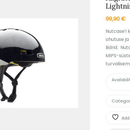
Lightni
99,90
€
Nutcase’i k
ohutuse j
liidrid. N
MIPS-süstee
turvalisem
Availabili
Categor
Add 