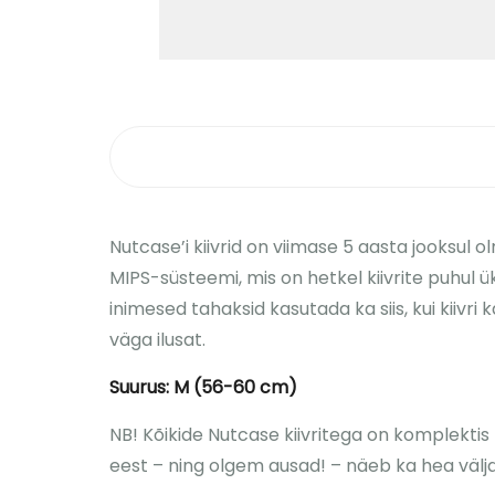
Nutcase’i kiivrid on viimase 5 aasta jooksul
MIPS-süsteemi, mis on hetkel kiivrite puhul ük
inimesed tahaksid kasutada ka siis, kui kiiv
väga ilusat.
Suurus: M (56-60 cm)
NB! Kõikide Nutcase kiivritega on komplektis
eest – ning olgem ausad! – näeb ka hea välj