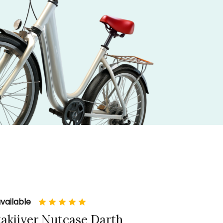
vailable
takiiver Nutcase Darth