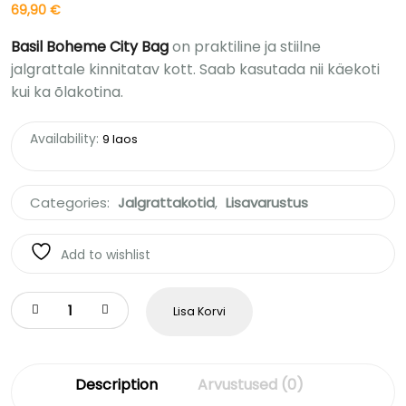
69,90
€
Basil Boheme City Bag
on praktiline ja stiilne
jalgrattale kinnitatav kott. Saab kasutada nii käekoti
kui ka õlakotina.
Availability:
9 laos
Categories:
Jalgrattakotid
,
Lisavarustus
Add to wishlist
Lisa Korvi
Description
Arvustused (0)