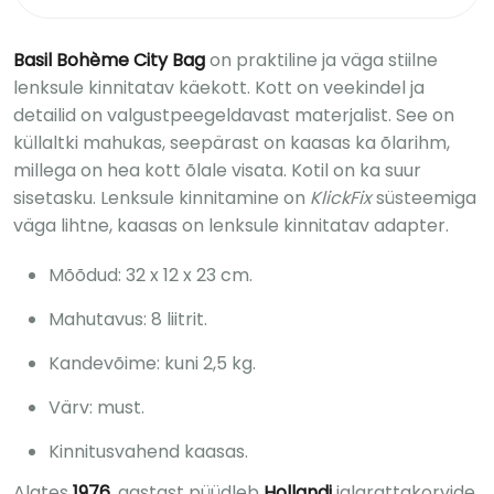
Basil Bohème City Bag
on praktiline ja väga stiilne
lenksule kinnitatav käekott. Kott on veekindel ja
detailid on valgustpeegeldavast materjalist. See on
küllaltki mahukas, seepärast on kaasas ka õlarihm,
millega on hea kott õlale visata. Kotil on ka suur
sisetasku. Lenksule kinnitamine on
KlickFix
süsteemiga
väga lihtne, kaasas on lenksule kinnitatav adapter.
Mõõdud: 32 x 12 x 23 cm.
Mahutavus: 8 liitrit.
Kandevõime: kuni 2,5 kg.
Värv: must.
Kinnitusvahend kaasas.
Alates
1976
. aastast püüdleb
Hollandi
jalgrattakorvide