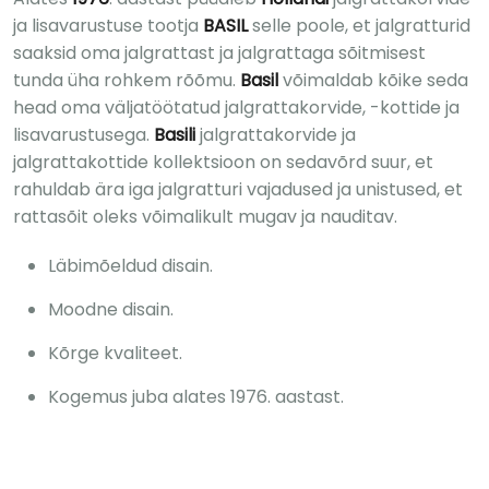
ja lisavarustuse tootja
BASIL
selle poole, et jalgratturid
saaksid oma jalgrattast ja jalgrattaga sõitmisest
tunda üha rohkem rõõmu.
Basil
võimaldab kõike seda
head oma väljatöötatud jalgrattakorvide, -kottide ja
lisavarustusega.
Basili
jalgrattakorvide ja
jalgrattakottide kollektsioon on sedavõrd suur, et
rahuldab ära iga jalgratturi vajadused ja unistused, et
rattasõit oleks võimalikult mugav ja nauditav.
Läbimõeldud disain.
Moodne disain.
Kõrge kvaliteet.
Kogemus juba alates 1976. aastast.