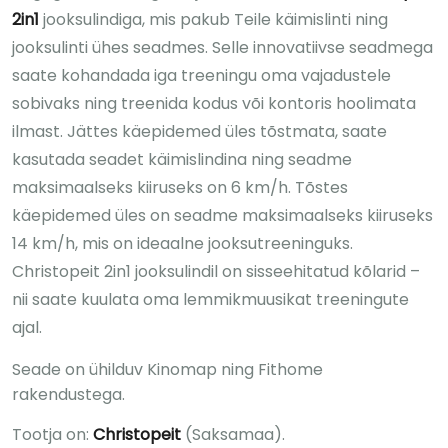
2in1
jooksulindiga, mis pakub Teile käimislinti ning
jooksulinti ühes seadmes. Selle innovatiivse seadmega
saate kohandada iga treeningu oma vajadustele
sobivaks ning treenida kodus või kontoris hoolimata
ilmast. Jättes käepidemed üles tõstmata, saate
kasutada seadet käimislindina ning seadme
maksimaalseks kiiruseks on 6 km/h. Tõstes
käepidemed üles on seadme maksimaalseks kiiruseks
14 km/h, mis on ideaalne jooksutreeninguks.
Christopeit 2in1 jooksulindil on sisseehitatud kõlarid –
nii saate kuulata oma lemmikmuusikat treeningute
ajal.
Seade on ühilduv Kinomap ning Fithome
rakendustega.
Tootja on:
Christopeit
(Saksamaa).