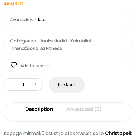
499,00
€
Availability:
4 laos
Categories:
Jooksulindid
,
Käimislint
,
Trenažöörid Ja Fitness
Add to wishlist
Lisa Korvi
Description
Arvustused (0)
Kogege mitmekülgsust ja efektiivsust selle
Christopeit