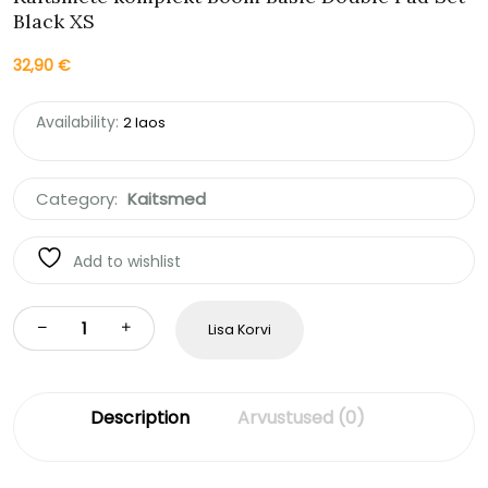
Black XS
32,90
€
Availability:
2 laos
Category:
Kaitsmed
Add to wishlist
Lisa Korvi
Description
Arvustused (0)