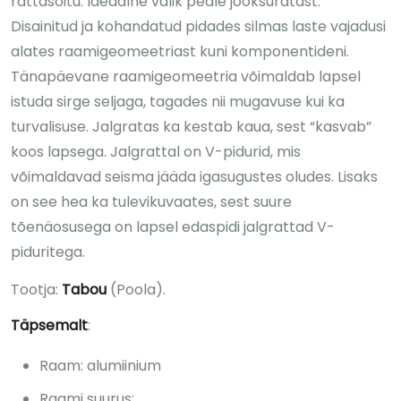
rattasõitu. Ideaalne valik peale jooksuratast.
Disainitud ja kohandatud pidades silmas laste vajadusi
alates raamigeomeetriast kuni komponentideni.
Tänapäevane raamigeomeetria võimaldab lapsel
istuda sirge seljaga, tagades nii mugavuse kui ka
turvalisuse. Jalgratas ka kestab kaua, sest “kasvab”
koos lapsega. Jalgrattal on V-pidurid, mis
võimaldavad seisma jääda igasugustes oludes. Lisaks
on see hea ka tulevikuvaates, sest suure
tõenäosusega on lapsel edaspidi jalgrattad V-
piduritega.
Tootja:
Tabou
(Poola).
Täpsemalt
:
Raam: alumiinium
Raami suurus: