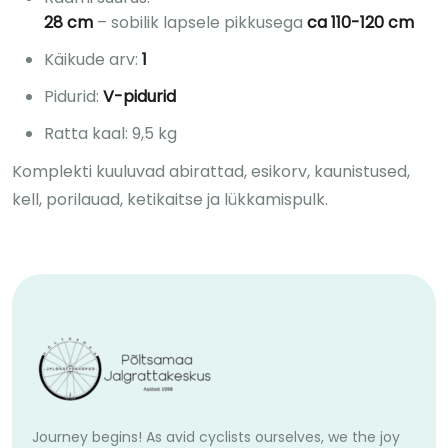
28 cm
– sobilik lapsele pikkusega
ca 110-120 cm
Käikude arv:
1
Pidurid:
V-pidurid
Ratta kaal: 9,5 kg
Komplekti kuuluvad abirattad, esikorv, kaunistused,
kell, porilauad, ketikaitse ja lükkamispulk.
Journey begins! As avid cyclists ourselves, we the joy