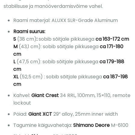
stabiilsuse ja manööverdamisvõime vahel.
Raami materjal: ALUXX SLR-Grade Aluminum
Raami suurus:
S
(38 cm)
:
sobib sõitjale pikkusega
ca 163-172 cm
M
(43,1 cm): sobib sõitjale pikkusega
ca 171-180
cm
L
(47,5 cm): sobib sõitjale pikkusega
ca 179-188
cm
XL
(52,5 cm) : sobib sõitjale pikkusega
ca 187-198
cm
Kahvel:
Giant Crest
34 RRL, 100mm, 15×110, remote
lockout
Pöiad:
Giant XCT
29” alloy, 25mm inner width
Tagumine käiguvahetaja:
Shimano Deore
M-6100