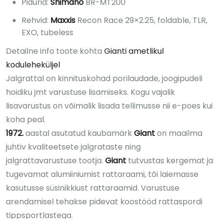
Pidurid:
Shimano
BR-MT200
Rehvid:
Maxxis
Recon Race 29×2.25, foldable, TLR,
EXO, tubeless
Detailne info toote kohta
Gianti ametlikul
koduleheküljel
Jalgrattal on kinnituskohad porilaudade, joogipudeli
hoidiku jmt varustuse lisamiseks. Kogu vajalik
lisavarustus on võimalik lisada tellimusse nii e-poes kui
koha peal.
1972.
aastal asutatud kaubamärk
Giant
on maailma
juhtiv kvaliteetsete jalgrataste ning
jalgrattavarustuse tootja.
Giant
tutvustas kergemat ja
tugevamat alumiiniumist rattaraami, tõi laiemasse
kasutusse süsinikkiust rattaraamid. Varustuse
arendamisel tehakse pidevat koostööd rattaspordi
tippsportlastega.