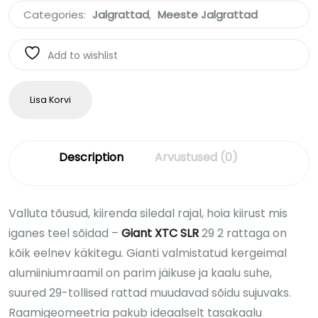
Categories:
Jalgrattad
,
Meeste Jalgrattad
Add to wishlist
Lisa Korvi
Description
Arvustused (0)
Valluta tõusud, kiirenda siledal rajal, hoia kiirust mis
iganes teel sõidad –
Giant XTC SLR
29 2 rattaga on
kõik eelnev käkitegu. Gianti valmistatud kergeimal
alumiiniumraamil on parim jäikuse ja kaalu suhe,
suured 29-tollised rattad muudavad sõidu sujuvaks.
Raamigeomeetria pakub ideaalselt tasakaalu