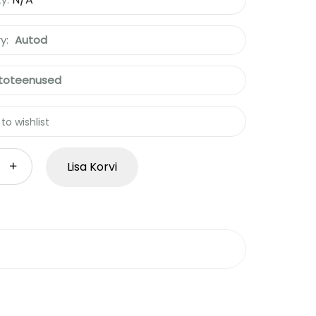
ty:
y:
Autod
toteenused
to wishlist
Lisa Korvi