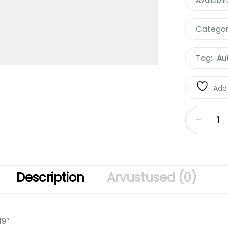
Availabili
Categor
Tag:
Au
Add 
Description
Arvustused (0)
19″