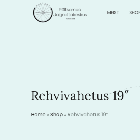
MEIST
SHO
Rehvivahetus 19″
Home
»
Shop
»
Rehvivahetus 19″