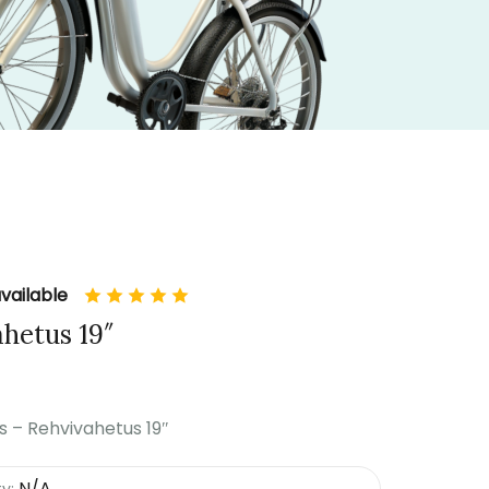
vailable
hetus 19″
 – Rehvivahetus 19″
N/A