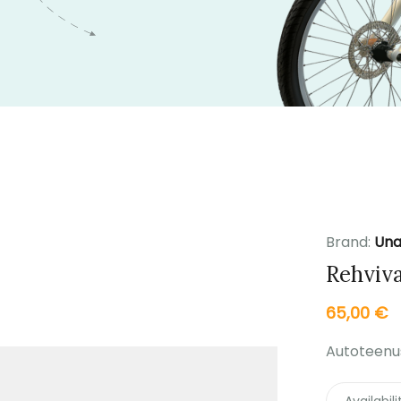
Brand:
Una
Rehviva
65,00
€
Autoteenus