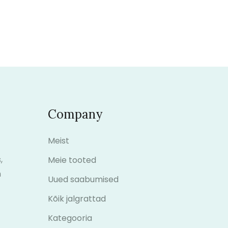
Company
Meist
,
Meie tooted
m
Uued saabumised
Kõik jalgrattad
Kategooria