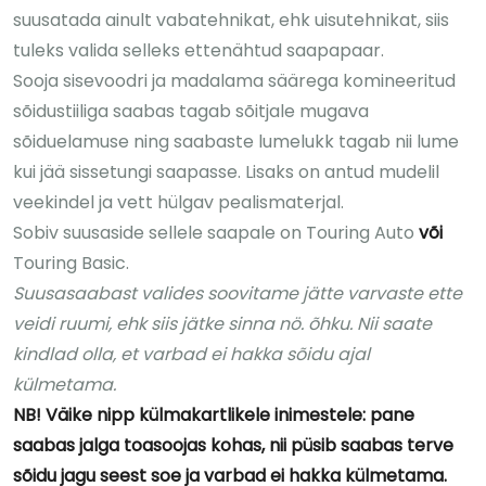
suusatada ainult vabatehnikat, ehk uisutehnikat, siis
tuleks valida selleks ettenähtud saapapaar.
Sooja sisevoodri ja madalama säärega komineeritud
sõidustiiliga saabas tagab sõitjale mugava
sõiduelamuse ning saabaste lumelukk tagab nii lume
kui jää sissetungi saapasse. Lisaks on antud mudelil
veekindel ja vett hülgav pealismaterjal.
Sobiv suusaside sellele saapale on Touring Auto
või
Touring Basic.
Suusasaabast valides soovitame jätte varvaste ette
veidi ruumi, ehk siis jätke sinna nö. õhku. Nii saate
kindlad olla, et varbad ei hakka sõidu ajal
külmetama.
NB! Väike nipp külmakartlikele inimestele: pane
saabas jalga toasoojas kohas, nii püsib saabas terve
sõidu jagu seest soe ja varbad ei hakka külmetama.