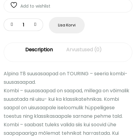
Add to wishlist
Lisa Korvi
Description
Arvustused (0)
Alpina T8 suusasaapad on TOURING – seeria kombi-
suusasaapad.
Kombi – suusasaapad on saapad, millega on võimalik
suusatada nii uisu- kui ka klassikatehnikas. Kombi
saapal on uisusaapale iseloomulik hüppeliigese
toestus ning klassikasaapale sarnane pehme tald.
Kombi – saabast tuleks valida siis kui soovid ühe
saapapaariga mõlemat tehnikat harrastada. Kui