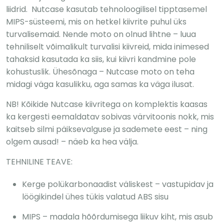
liidrid. Nutcase kasutab tehnoloogilisel tipptasemel
MIPS-süsteemi, mis on hetkel kiivrite puhul üks
turvalisemaid. Nende moto on olnud lihtne – luua
tehniliselt võimalikult turvalisi kiivreid, mida inimesed
tahaksid kasutada ka siis, kui kiivri kandmine pole
kohustuslik. Ühesõnaga – Nutcase moto on teha
midagi väga kasulikku, aga samas ka väga ilusat.
NB! Kõikide Nutcase kiivritega on komplektis kaasas
ka kergesti eemaldatav sobivas värvitoonis nokk, mis
kaitseb silmi päiksevalguse ja sademete eest – ning
olgem ausad! – näeb ka hea välja.
TEHNILINE TEAVE:
Kerge polükarbonaadist väliskest – vastupidav ja
löögikindel ühes tükis valatud ABS sisu
MIPS – madala hõõrdumisega liikuv kiht, mis asub