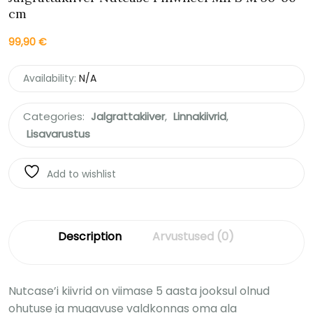
cm
99,90
€
Availability:
N/A
Categories:
Jalgrattakiiver
,
Linnakiivrid
,
Lisavarustus
Add to wishlist
Description
Arvustused (0)
Nutcase’i kiivrid on viimase 5 aasta jooksul olnud
ohutuse ja mugavuse valdkonnas oma ala