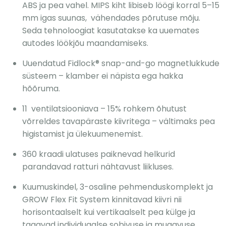
ABS ja pea vahel. MIPS kiht libiseb löögi korral 5–15
mm igas suunas, vähendades põrutuse mõju.
Seda tehnoloogiat kasutatakse ka uuemates
autodes löökjõu maandamiseks.
Uuendatud Fidlock® snap-and-go magnetlukkude
süsteem – klamber ei näpista ega hakka
hõõruma.
11 ventilatsiooniava – 15% rohkem õhutust
võrreldes tavapäraste kiivritega – vältimaks pea
higistamist ja ülekuumenemist.
360 kraadi ulatuses paiknevad helkurid
parandavad ratturi nähtavust liikluses.
Kuumuskindel, 3-osaline pehmenduskomplekt ja
GROW Flex Fit System kinnitavad kiivri nii
horisontaalselt kui vertikaalselt pea külge ja
tagavad individuaalse sobivuse ja mugavuse.