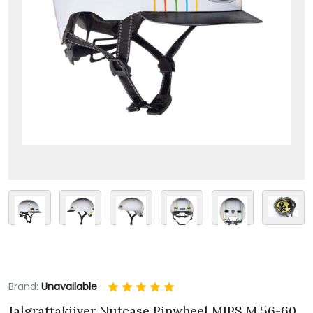
Brand:
Unavailable
Jalgrattakiiver Nutcase Pinwheel MIPS M 56-60