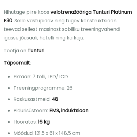
Nihutage piire koos
velotrenažööriga Tunturi Platinum
E30
. Selle vastupidav ning tugev konstruktsioon
teevad sellest masinast sobiliku treeningvahendi
igasse jõusaali, hotelli ning ka koju.
Tootja on
Tunturi
.
Täpsemalt
:
Ekraan: 7 tolli, LED/LCD
Treeningprogramme: 26
Raskusastmeid:
48
Pidurisüsteem:
EMS, induktsioon
Hooratas:
16 kg
Mõõdud: 121,5 x 61 x 148,5 cm