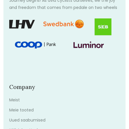
Journey begins! As avid cyclists ourselves, we the joy
and freedom that comes from pedale on two wheels
Company
Meist
Meie tooted
Uued saabumised