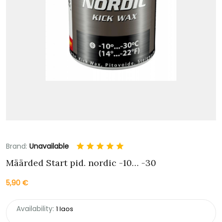
Brand:
Unavailable
Määrded Start pid. nordic -10… -30
5,90
€
Availability:
1 laos