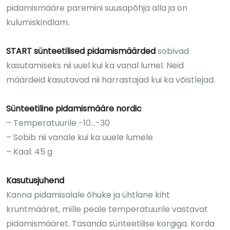
pidamismääre paremini suusapõhja alla ja on
kulumiskindlam.
START sünteetilised pidamismäärded
sobivad
kasutamiseks nii uuel kui ka vanal lumel. Neid
määrdeid kasutavad nii harrastajad kui ka võistlejad.
Sünteetiline pidamismääre nordic
– Temperatuurile -10…-30
– Sobib nii vanale kui ka uuele lumele
– Kaal: 45 g
Kasutusjuhend
Kanna pidamisalale õhuke ja ühtlane kiht
kruntmääret, mille peale temperatuurile vastavat
pidamismääret. Tasanda sünteetilise korgiga. Korda