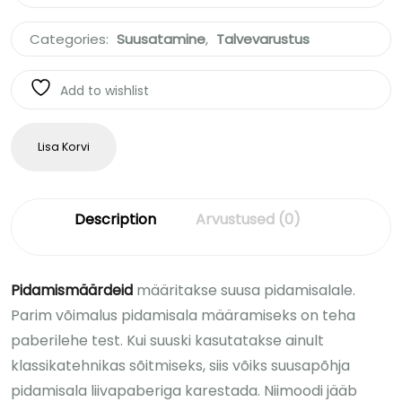
Categories:
Suusatamine
,
Talvevarustus
Add to wishlist
Lisa Korvi
Description
Arvustused (0)
Pidamismäärdeid
määritakse suusa pidamisalale.
Parim võimalus pidamisala määramiseks on teha
paberilehe test. Kui suuski kasutatakse ainult
klassikatehnikas sõitmiseks, siis võiks suusapõhja
pidamisala liivapaberiga karestada. Niimoodi jääb