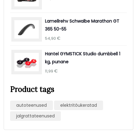
Lamellrehv Schwalbe Marathon GT
365 50-55
€
54,90
Hantel GYMSTICK Studio dumbbell 1
kg, punane
€
11,99
Product tags
autoteenused
elektritõukeratad
jalgrattateenused