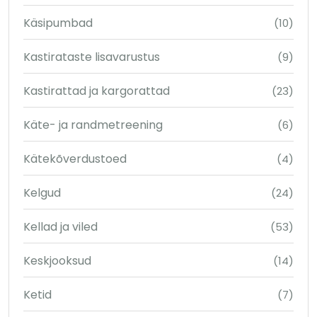
Käsipumbad
(10)
Kastirataste lisavarustus
(9)
Kastirattad ja kargorattad
(23)
Käte- ja randmetreening
(6)
Kätekõverdustoed
(4)
Kelgud
(24)
Kellad ja viled
(53)
Keskjooksud
(14)
Ketid
(7)