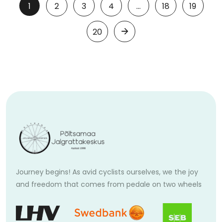
1
2
3
4
…
18
19
20
Journey begins! As avid cyclists ourselves, we the joy
and freedom that comes from pedale on two wheels