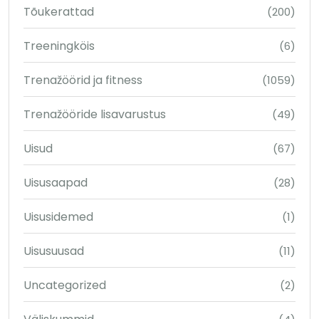
Tõukerattad
(200)
Treeningköis
(6)
Trenažöörid ja fitness
(1059)
Trenažööride lisavarustus
(49)
Uisud
(67)
Uisusaapad
(28)
Uisusidemed
(1)
Uisusuusad
(11)
Uncategorized
(2)