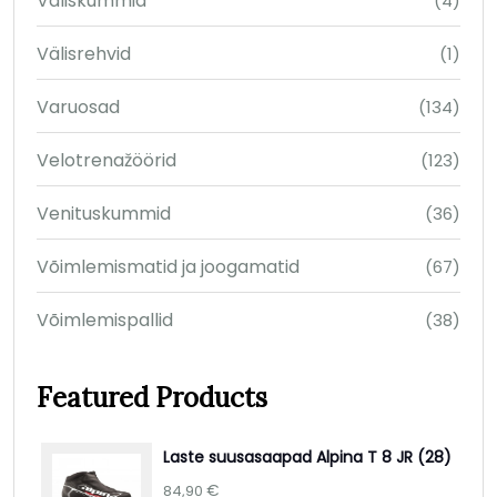
Väliskummid
(4)
Välisrehvid
(1)
Varuosad
(134)
Velotrenažöörid
(123)
Venituskummid
(36)
Võimlemismatid ja joogamatid
(67)
Võimlemispallid
(38)
Featured Products
Laste suusasaapad Alpina T 8 JR (28)
€
84,90