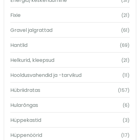
Energia/keskendumine
(31)
Fixie
(21)
Gravel jalgrattad
(61)
Hantlid
(69)
Helkurid, kleepsud
(21)
Hooldusvahendid ja -tarvikud
(11)
Hübriidratas
(157)
Hularõngas
(6)
Hüppekastid
(3)
Hüppenöörid
(17)