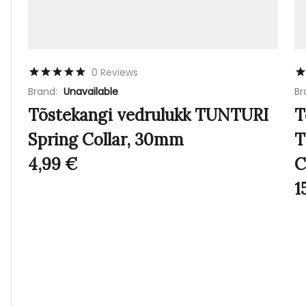
0 Reviews
Brand:
Unavailable
Br
Tõstekangi vedrulukk TUNTURI
T
Spring Collar, 30mm
T
4,99
€
C
1