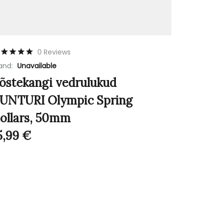
0 Reviews
and:
Unavailable
õstekangi vedrulukud
UNTURI Olympic Spring
ollars, 50mm
5,99
€