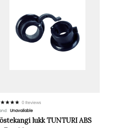
0 Reviews
and:
Unavailable
õstekangi lukk TUNTURI ABS