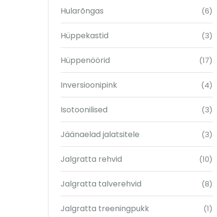
Hularõngas
(6)
Hüppekastid
(3)
Hüppenöörid
(17)
Inversioonipink
(4)
Isotoonilised
(3)
Jäänaelad jalatsitele
(3)
Jalgratta rehvid
(10)
Jalgratta talverehvid
(8)
Jalgratta treeningpukk
(1)