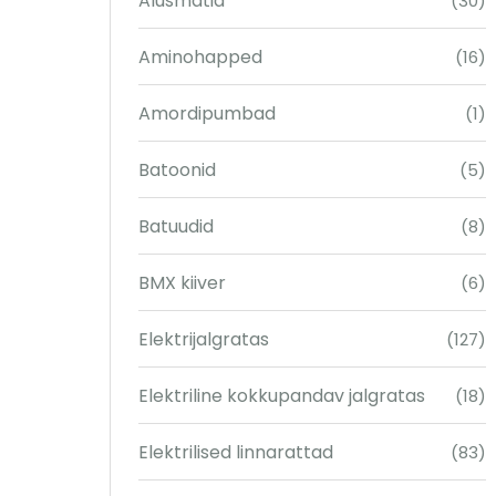
Alusmatid
(30)
Aminohapped
(16)
Amordipumbad
(1)
Batoonid
(5)
Batuudid
(8)
BMX kiiver
(6)
Elektrijalgratas
(127)
Elektriline kokkupandav jalgratas
(18)
Elektrilised linnarattad
(83)