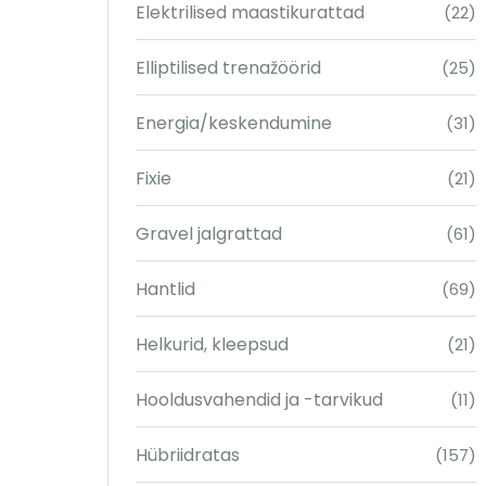
Elektrilised maastikurattad
(22)
Elliptilised trenažöörid
(25)
Energia/keskendumine
(31)
Fixie
(21)
Gravel jalgrattad
(61)
Hantlid
(69)
Helkurid, kleepsud
(21)
Hooldusvahendid ja -tarvikud
(11)
Hübriidratas
(157)