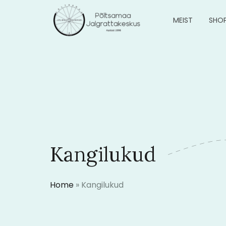
MEIST
SHO
Kangilukud
Home
»
Kangilukud