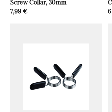
Screw Collar, 30mm
C
7,99
€
6