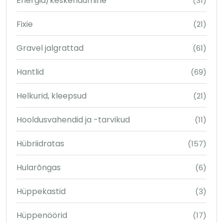
Energia/keskendumine
(31)
Fixie
(21)
Gravel jalgrattad
(61)
Hantlid
(69)
Helkurid, kleepsud
(21)
Hooldusvahendid ja -tarvikud
(11)
Hübriidratas
(157)
Hularõngas
(6)
Hüppekastid
(3)
Hüppenöörid
(17)