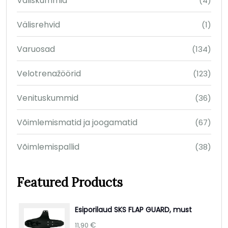
Väliskummid
(4)
Välisrehvid
(1)
Varuosad
(134)
Velotrenažöörid
(123)
Venituskummid
(36)
Võimlemismatid ja joogamatid
(67)
Võimlemispallid
(38)
Featured Products
Esiporilaud SKS FLAP GUARD, must
€
11,90