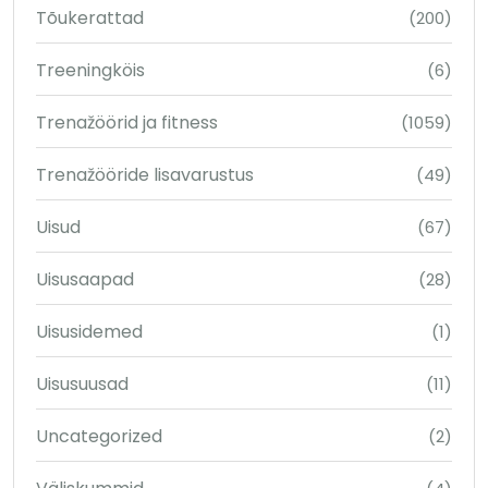
Tõukerattad
(200)
Treeningköis
(6)
Trenažöörid ja fitness
(1059)
Trenažööride lisavarustus
(49)
Uisud
(67)
Uisusaapad
(28)
Uisusidemed
(1)
Uisusuusad
(11)
Uncategorized
(2)