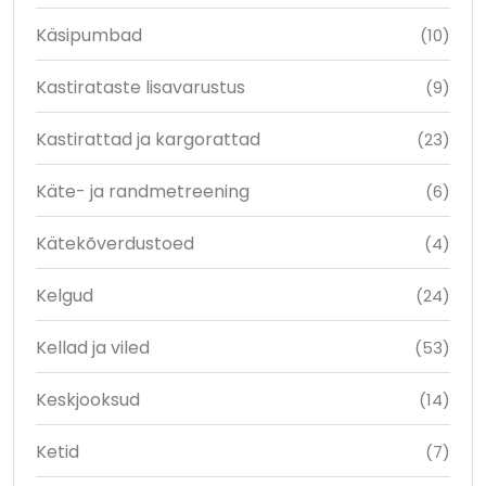
Käsipumbad
(10)
Kastirataste lisavarustus
(9)
Kastirattad ja kargorattad
(23)
Käte- ja randmetreening
(6)
Kätekõverdustoed
(4)
Kelgud
(24)
Kellad ja viled
(53)
Keskjooksud
(14)
Ketid
(7)