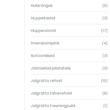
Hularõngas
(6)
Hüppekastid
(3)
Hüppenöörid
(17)
Inversioonipink
(4)
Isotoonilised
(3)
Jäänaelad jalatsitele
(3)
Jalgratta rehvid
(10)
Jalgratta talverehvid
(8)
Jalgratta treeningpukk
(1)