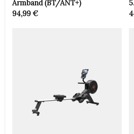
Armband (BT/ANT+)
5
94,99
€
4