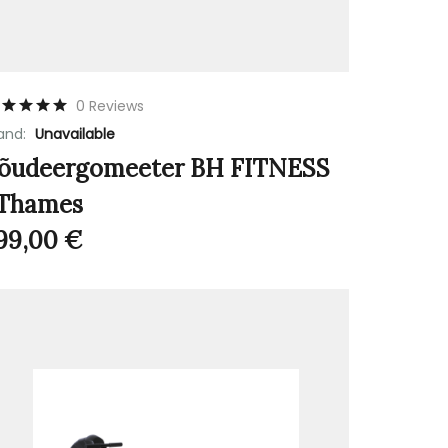
0 Reviews
and:
Unavailable
õudeergomeeter BH FITNESS
.Thames
99,00
€