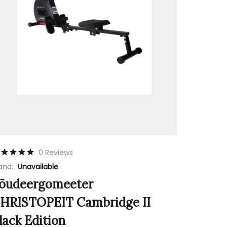
0 Reviews
and:
Unavailable
õudeergomeeter
HRISTOPEIT Cambridge II
lack Edition