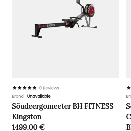
0 Reviews
Brand:
Unavailable
Br
Sõudeergomeeter BH FITNESS
S
Kingston
C
1499,00
€
B