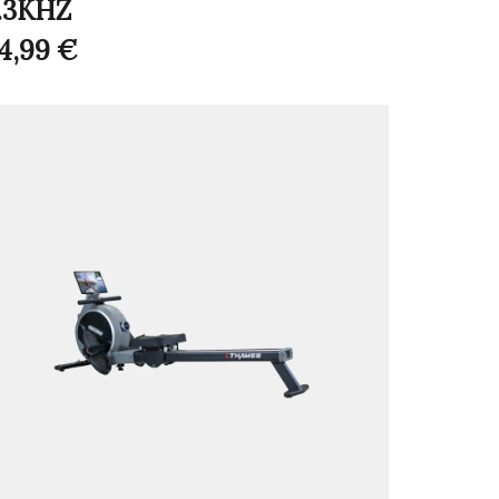
.3KHZ
4,99
€