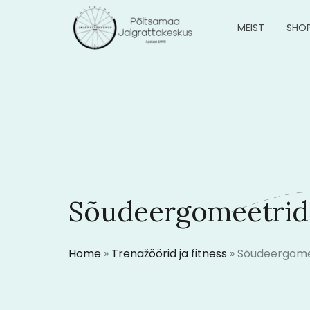
MEIST
SHO
Sõudeergomeetrid
Home
»
Trenažöörid ja fitness
»
Sõudeergome