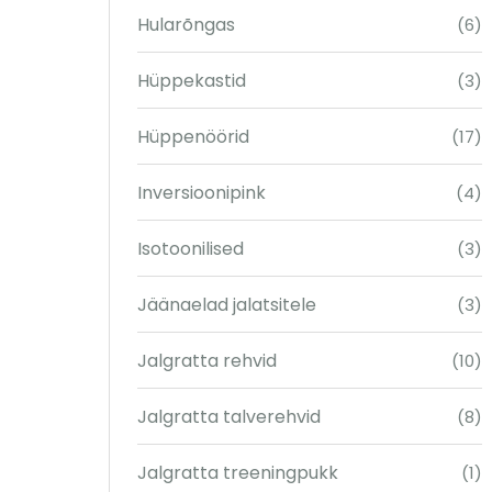
Hularõngas
(6)
Hüppekastid
(3)
Hüppenöörid
(17)
Inversioonipink
(4)
Isotoonilised
(3)
Jäänaelad jalatsitele
(3)
Jalgratta rehvid
(10)
Jalgratta talverehvid
(8)
Jalgratta treeningpukk
(1)