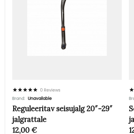
0 Reviews
Brand:
Unavailable
Br
Reguleeritav seisujalg 20″-29″
S
jalgrattale
j
12,00
€
1