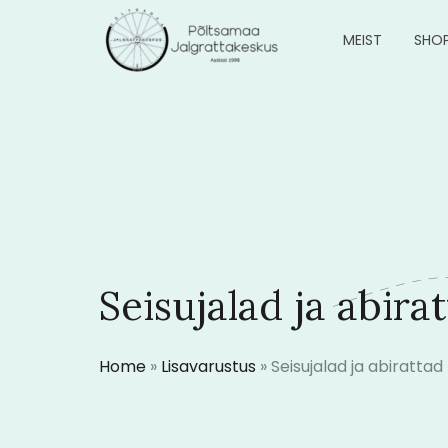
MEIST
SHO
Seisujalad ja abira
Home
»
Lisavarustus
»
Seisujalad ja abirattad