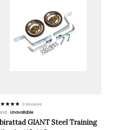
0 Reviews
and:
Unavailable
birattad GIANT Steel Training