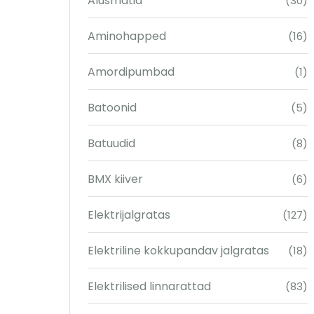
Alusmatid
(30)
Aminohapped
(16)
Amordipumbad
(1)
Batoonid
(5)
Batuudid
(8)
BMX kiiver
(6)
Elektrijalgratas
(127)
Elektriline kokkupandav jalgratas
(18)
Elektrilised linnarattad
(83)