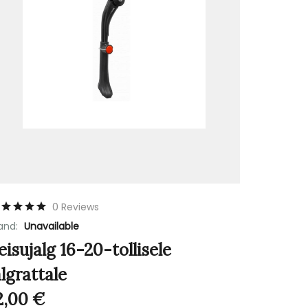
0 Reviews
and:
Unavailable
eisujalg 16-20-tollisele
algrattale
2,00
€