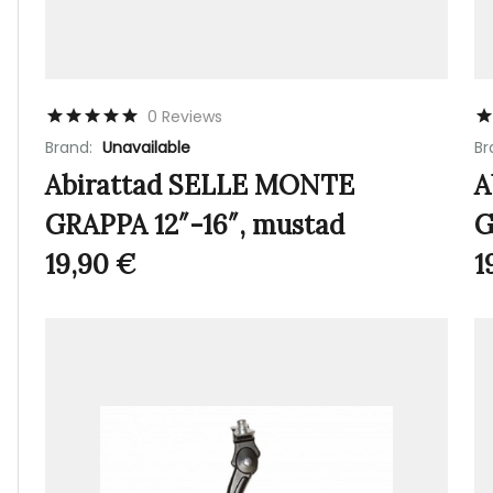
0 Reviews
Brand:
Unavailable
Br
Abirattad SELLE MONTE
A
GRAPPA 12″-16″, mustad
G
19,90
€
1