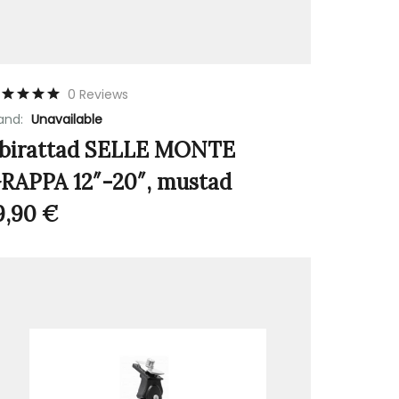
0 Reviews
and:
Unavailable
birattad SELLE MONTE
RAPPA 12″-20″, mustad
9,90
€