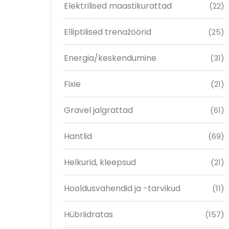
Elektrilised maastikurattad
(22)
Elliptilised trenažöörid
(25)
Energia/keskendumine
(31)
Fixie
(21)
Gravel jalgrattad
(61)
Hantlid
(69)
Helkurid, kleepsud
(21)
Hooldusvahendid ja -tarvikud
(11)
Hübriidratas
(157)