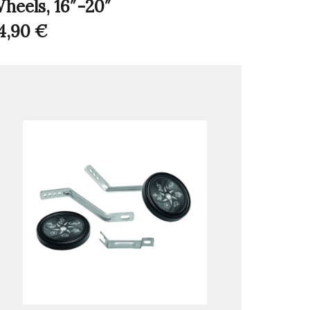
heels, 16″-20″
4,90
€