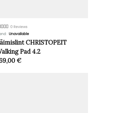
0 Reviews
and:
Unavailable
äimislint CHRISTOPEIT
alking Pad 4.2
69,00
€