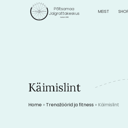
MEIST
SHO
Käimislint
Home
»
Trenažöörid ja fitness
»
Käimislint