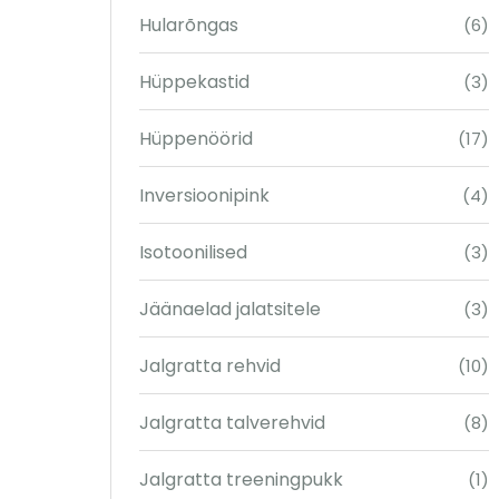
Hularõngas
(6)
Hüppekastid
(3)
Hüppenöörid
(17)
Inversioonipink
(4)
Isotoonilised
(3)
Jäänaelad jalatsitele
(3)
Jalgratta rehvid
(10)
Jalgratta talverehvid
(8)
Jalgratta treeningpukk
(1)