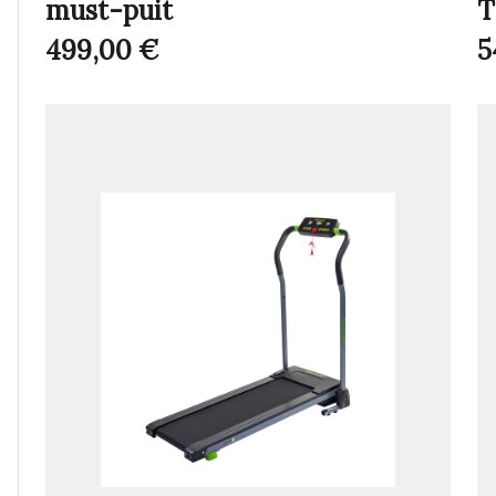
must-puit
T
499,00
€
5