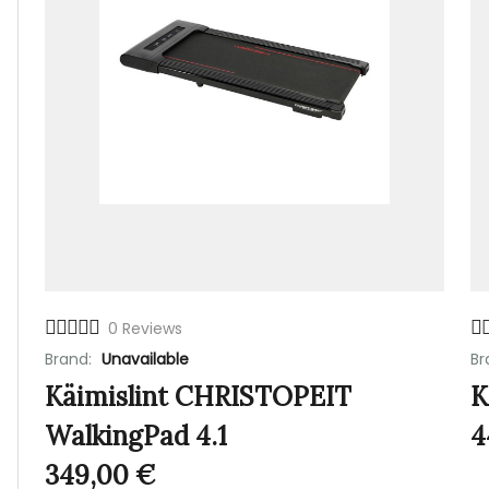
0 Reviews
Brand:
Unavailable
Br
Käimislint CHRISTOPEIT
K
WalkingPad 4.1
4
349,00
€