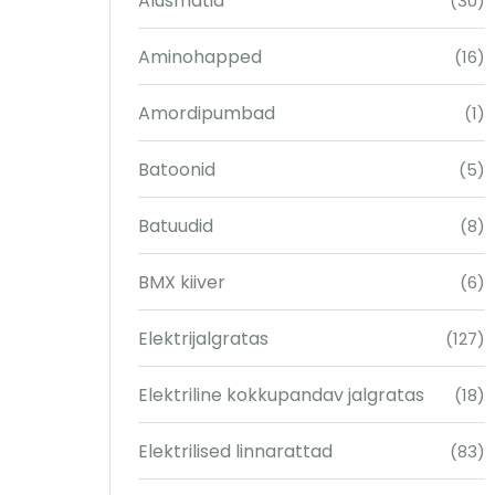
Alusmatid
(30)
Aminohapped
(16)
Amordipumbad
(1)
Batoonid
(5)
Batuudid
(8)
BMX kiiver
(6)
Elektrijalgratas
(127)
Elektriline kokkupandav jalgratas
(18)
Elektrilised linnarattad
(83)