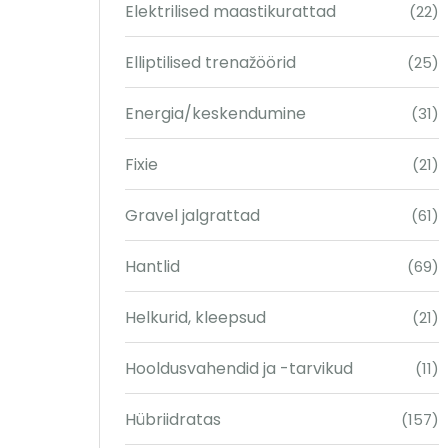
Elektrilised maastikurattad
(22)
Elliptilised trenažöörid
(25)
Energia/keskendumine
(31)
Fixie
(21)
Gravel jalgrattad
(61)
Hantlid
(69)
Helkurid, kleepsud
(21)
Hooldusvahendid ja -tarvikud
(11)
Hübriidratas
(157)